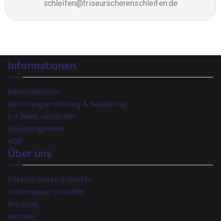
schleifen@friseurscherenschleifen.de
Informationen
Kenniszentrum
Rechnungserstellung & Bezahlung
Ein Paket versenden
Treueprogramm
AGB
Über uns
Friseurscheren Schleifen
Schermesser schleifen
Preisliste
Kontakt