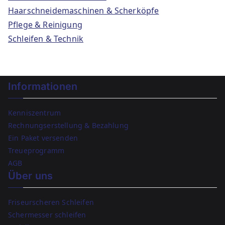
Haarschneidemaschinen & Scherköpfe
Pflege & Reinigung
Schleifen & Technik
Informationen
Kenniszentrum
Rechnungserstellung & Bezahlung
Ein Paket versenden
Treueprogramm
AGB
Über uns
Friseurscheren Schleifen
Schermesser schleifen