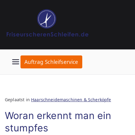
Ga
naar
de
inhoud
Auftrag Schleifservice
Geplaatst in
Haarschneidemaschinen & Scherköpfe
Woran erkennt man ein
stumpfes