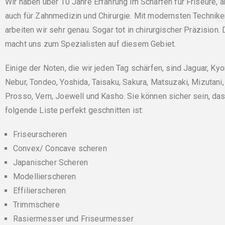
Wir haben über 10 Jahre Erfahrung im Schärfen für Friseure, a
auch für Zahnmedizin und Chirurgie. Mit modernsten Technik
arbeiten wir sehr genau. Sogar tot in chirurgischer Präzision.
macht uns zum Spezialisten auf diesem Gebiet.
Einige der Noten, die wir jeden Tag schärfen, sind Jaguar, Kyo
Nebur, Tondeo, Yoshida, Taisaku, Sakura, Matsuzaki, Mizutani,
Prosso, Vern, Joewell und Kasho. Sie können sicher sein, das
folgende Liste perfekt geschnitten ist:
Friseurscheren
Convex/ Concave scheren
Japanischer Scheren
Modellierscheren
Effilierscheren
Trimmschere
Rasiermesser und Friseurmesser