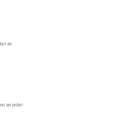
ail an
nn an jeder