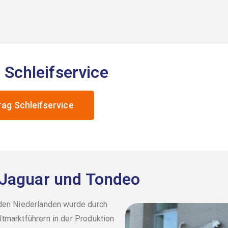
 Schleifservice
rag Schleifservice
n Jaguar und Tondeo
 den Niederlanden wurde durch
tmarktführern in der Produktion