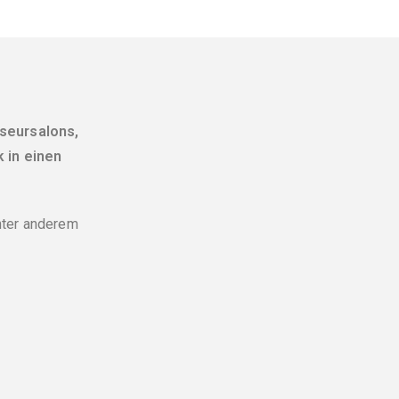
iseursalons,
 in einen
nter anderem