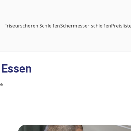
Friseurscheren Schleifen
Schermesser schleifen
Preislist
 Essen
re