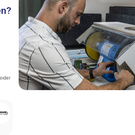
en?
eider