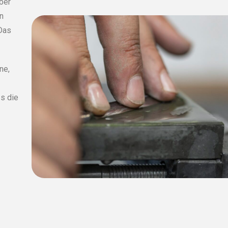
ber
en
 Das
ne,
s die