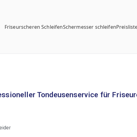
Friseurscheren Schleifen
Schermesser schleifen
Preislist
essioneller Tondeusenservice für Friseur
eider