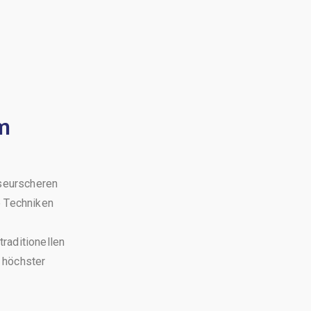
m
iseurscheren
e Techniken
raditionellen
 höchster