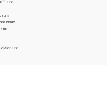
rüf- und
sätze
r maximale
e im
äzision und