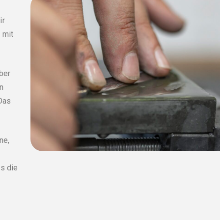
ir
 mit
ber
en
 Das
ne,
s die