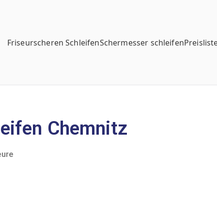
Friseurscheren Schleifen
Schermesser schleifen
Preislist
eifen Chemnitz
eure