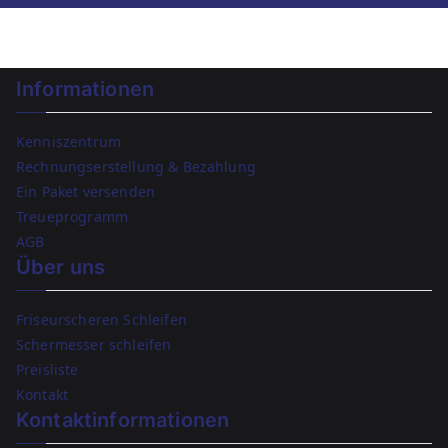
Informationen
Kenniszentrum
Rechnungserstellung & Bezahlung
Ein Paket versenden
Treueprogramm
AGB
Über uns
Friseurscheren Schleifen
Schermesser schleifen
Preisliste
Kontakt
Kontaktinformationen